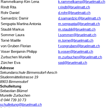
Rammelkamp Kim Lena
k.rammelkamp@bruelmatt.ch
Rindt Rita
r.rindt@bruelmatt.ch
Rohr Daniel
d.rohr@bruelmatt.ch
Samardzic Damir
d.samardzic@bruelmatt.ch
Sengupta Martina Antonia
m.sengupta@bruelmatt.ch
Staubli Markus
m.staubli@bruelmatt.ch
Sommer Laura
l.sommer@bruelmatt.ch
Torné Maëlle
m.torne@bruelmatt.ch
von Gruben Florian
f.vongruben@bruelmatt.ch
Voser Benjamin Philipp
b.voser@bruelmatt.ch
Zurbuchen Murielle
m.zurbuchen@bruelmatt.ch
Zürcher Eva
spd@bruelmatt.ch
Adresse
Sekundarschule Birmensdorf-Aesch
Studenmättelistrasse 19
8903 Birmensdorf
Schulleitung
Sebastian Blümel
Murielle Zurbuchen
✆ 044 739 10 73
schulleitung@bruelmatt.ch