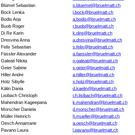
Blümel Sebastian
s.bluemel@bruelmatt.ch
Bock Lenka
l.bock@bruelmatt.ch
Bodis Arja
a.bodis@bruelmatt.ch
Buob Roger
r.buob@bruelmatt.ch
Di Re Karin
k.dire@bruelmatt.ch
Dresvina Anna
a.dresvina@bruelmatt.ch
Felix Sebastian
s.felix@bruelmatt.ch
Fässler Alexander
a.faessler@bruelmatt.ch
Galeati Nikita
n.galeati@bruelmatt.ch
Geier Sabine
s.geier@bruelmatt.ch
Hiller Andre
a.hiller@bruelmatt.ch
Hotz Sibylle
s.hotz@bruelmatt.ch
Kälin Dania
d.kaelin@bruelmatt.ch
Lisibach Christoph
ch.lisibach@bruelmatt.ch
Mahendran Kageepana
k.mahendran@bruelmatt.ch
Morscher Daniela
d.morscher@bruelmatt.ch
Müller Heinrich
h.mueller@bruelmatt.ch
Oesch Annamarie
a.oesch@bruelmatt.ch
Pavano Laura
l.pavano@bruelmatt.ch