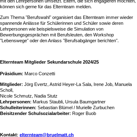
mit den Lehrpersonen umsetzt. Eltern, die sich engagieren möchten,
können sich gerne für das Elternteam melden.
Zum Thema "Berufswahl" organisiert das Elternteam immer wieder
spannende Anlässe für Schülerinnen und Schüler sowie deren
Lehrpersonen wie beispielsweise die Simulation von
Bewerbungsgesprächen mit Berufsleuten, den Workshop
"Lebenswege" oder den Anlass "Berufsabgänger berichten".
Elternteam Mitglieder Sekundarschule 2024/25
Präsidium:
Marco Conzetti
Mitglieder:
Jörg Evertz, Astrid Heyer-La Sala, Irene Job, Manuela
Scholl,
Nicole Schmutz, Nadia Stutz
Lehrpersonen:
Markus Staubli, Ursula Baumgartner
Schulleiterinnen:
Sebastian Blümel / Murielle Zurbuchen
Beisitzender Schulsozialarbeiter:
Roger Buob
Kontakt:
elternteam@bruelmatt.ch