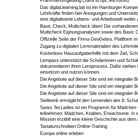
Prammierumgebung (Java sc
ript, Microsoft)
Das digital.learning.lab ist ein Hamburger Kompet
Lehrkräfte finden hier Anregungen und Unterstüt
eine digitalisierte Lebens- und Arbeitswelt weiter
Basic Check, Multicheck üben! Die vorhandenen 
Multicheck Eignungsanalysen sowie des Basic 
Offizielle Seite der Firma GeoGebra. Plattform m
Zugang zu digitalen Lernmaterialien des Lehrmit
Kostenlose Hausaufgabenhilfe mit dem Ziel, Schü
Lernpass unterstützt die Schülerinnen und Schüle
dokumentieren ihren Lernprozess. Dafür stehen i
einsetzen und nutzen können.
Die Angebote auf dieser Site sind ein integraler
Die Angebote auf dieser Site sind ein integraler
Die Angebote auf dieser Site sind ein integraler
Stellwerk ermöglicht den Lernenden des 8. Schul
Swiss TecLadies ist ein Programm für Mädchen –
teilnehmen: Mädchen, Knaben, Erwachsene. In ei
Mission erzählt eine kleine Geschichte aus dem 
Tastaturschreiben Online-Training
Europa online erleben