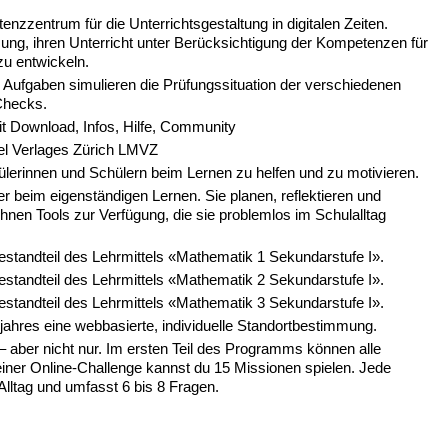
enzzentrum für die Unterrichtsgestaltung in digitalen Zeiten.
zung, ihren Unterricht unter Berücksichtigung der Kompetenzen für
 zu entwickeln.
Aufgaben simulieren die Prüfungssituation der verschiedenen
Checks.
it Download, Infos, Hilfe, Community
tel Verlages Zürich LMVZ
lerinnen und Schülern beim Lernen zu helfen und zu motivieren.
r beim eigenständigen Lernen. Sie planen, reflektieren und
hnen Tools zur Verfügung, die sie problemlos im Schulalltag
 Bestandteil des Lehrmittels «Mathematik 1 Sekundarstufe I».
 Bestandteil des Lehrmittels «Mathematik 2 Sekundarstufe I».
 Bestandteil des Lehrmittels «Mathematik 3 Sekundarstufe I».
jahres eine webbasierte, individuelle Standortbestimmung.
 aber nicht nur. Im ersten Teil des Programms können alle
ner Online-Challenge kannst du 15 Missionen spielen. Jede
Alltag und umfasst 6 bis 8 Fragen.